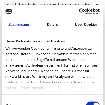
und die Datensicherheit in unserem Unternehmen zu erhöhen, um
letztlich ein optimales Schutzniveau für die von uns verarbeiteten
personenbezogenen Daten sicherzustellen. Die anonymen Daten
der Server-Logfiles werden getrennt von allen durch eine
Zustimmung
Details
Über Cookies
betroffene Person angegebenen personenbezogenen Daten
gespeichert.
Diese Webseite verwendet Cookies
5. Registrierung auf unserer Internetseite
Wir verwenden Cookies, um Inhalte und Anzeigen zu
Die betroffene Person hat die Möglichkeit, sich auf der
personalisieren, Funktionen für soziale Medien anbieten
Internetseite des für die Verarbeitung Verantwortlichen unter
zu können und die Zugriffe auf unsere Website zu
Angabe von personenbezogenen Daten zu registrieren. Welche
analysieren. Außerdem geben wir Informationen zu Ihrer
personenbezogenen Daten dabei an den für die Verarbeitung
Verwendung unserer Website an unsere Partner für
Verantwortlichen übermittelt werden, ergibt sich aus der
soziale Medien, Werbung und Analysen weiter. Unsere
jeweiligen Eingabemaske, die für die Registrierung verwendet
Partner führen diese Informationen möglicherweise mit
wird. Die von der betroffenen Person eingegebenen
weiteren Daten zusammen, die Sie ihnen bereitgestellt
personenbezogenen Daten werden ausschließlich für die interne
haben oder die sie im Rahmen Ihrer Nutzung der Dienste
Verwendung bei dem für die Verarbeitung Verantwortlichen und
gesammelt haben.
Einwilligungsauswahl
für eigene Zwecke erhoben und gespeichert. Der für die